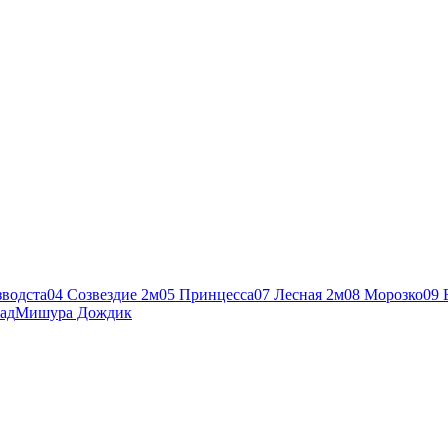
зводста
04 Созвездие 2м
05 Принцесса
07 Лесная 2м
08 Морозко
09 
ад
Мишура Дождик