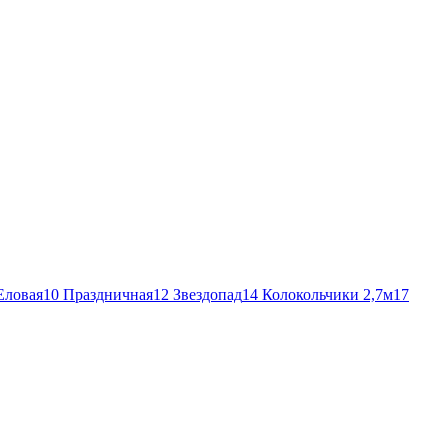
Еловая
10 Праздничная
12 Звездопад
14 Колокольчики 2,7м
17