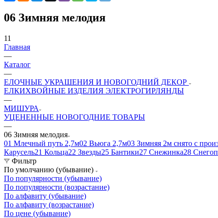
06 Зимняя мелодия
11
Главная
—
Каталог
—
ЕЛОЧНЫЕ УКРАШЕНИЯ И НОВОГОДНИЙ ДЕКОР
ЕЛКИ
ХВОЙНЫЕ ИЗДЕЛИЯ
ЭЛЕКТРОГИРЛЯНДЫ
—
МИШУРА
УЦЕНЕННЫЕ НОВОГОДНИЕ ТОВАРЫ
—
06 Зимняя мелодия
01 Млечный путь 2,7м
02 Вьюга 2,7м
03 Зимняя 2м снято с прои
Карусель
21 Кольца
22 Звезды
25 Бантики
27 Снежинка
28 Снегоп
Фильтр
По умолчанию (убывание)
По популярности (убывание)
По популярности (возрастание)
По алфавиту (убывание)
По алфавиту (возрастание)
По цене (убывание)