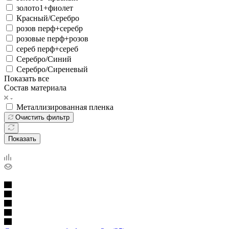
золото1+фиолет
Красный/Серебро
розов перф+серебр
розовые перф+розов
сереб перф+сереб
Серебро/Синий
Серебро/Сиреневый
Показать все
Состав материала
Металлизированная пленка
Очистить фильтр
Показать