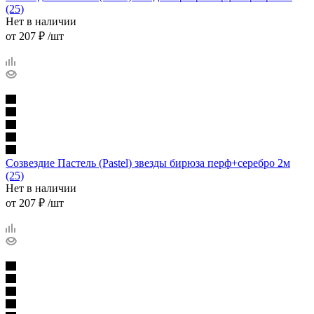
(25)
Нет в наличии
от
207 ₽
/шт
Созвездие Пастель (Pastel) звезды бирюза перф+серебро 2м
(25)
Нет в наличии
от
207 ₽
/шт