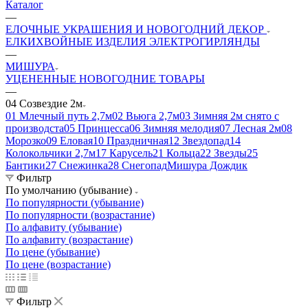
Каталог
—
ЕЛОЧНЫЕ УКРАШЕНИЯ И НОВОГОДНИЙ ДЕКОР
ЕЛКИ
ХВОЙНЫЕ ИЗДЕЛИЯ
ЭЛЕКТРОГИРЛЯНДЫ
—
МИШУРА
УЦЕНЕННЫЕ НОВОГОДНИЕ ТОВАРЫ
—
04 Созвездие 2м
01 Млечный путь 2,7м
02 Вьюга 2,7м
03 Зимняя 2м снято с
производста
05 Принцесса
06 Зимняя мелодия
07 Лесная 2м
08
Морозко
09 Еловая
10 Праздничная
12 Звездопад
14
Колокольчики 2,7м
17 Карусель
21 Кольца
22 Звезды
25
Бантики
27 Снежинка
28 Снегопад
Мишура Дождик
Фильтр
По умолчанию (убывание)
По популярности (убывание)
По популярности (возрастание)
По алфавиту (убывание)
По алфавиту (возрастание)
По цене (убывание)
По цене (возрастание)
Фильтр