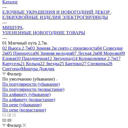
Каталог
—
ЕЛОЧНЫЕ УКРАШЕНИЯ И НОВОГОДНИЙ ДЕКОР
ЕЛКИ
ХВОЙНЫЕ ИЗДЕЛИЯ
ЭЛЕКТРОГИРЛЯНДЫ
—
МИШУРА
УЦЕНЕННЫЕ НОВОГОДНИЕ ТОВАРЫ
—
01 Млечный путь 2,7м
02 Вьюга 2,7м
03 Зимняя 2м снято с производста
04 Созвездие
2м
05 Принцесса
06 Зимняя мелодия
07 Лесная 2м
08 Морозко
09
Еловая
10 Праздничная
12 Звездопад
14 Колокольчики 2,7м
17
Карусель
21 Кольца
22 Звезды
25 Бантики
27 Снежинка
28
Снегопад
Мишура Дождик
Фильтр
По умолчанию (убывание)
По популярности (убывание)
По популярности (возрастание)
По алфавиту (убывание)
По алфавиту (возрастание)
По цене (убывание)
По цене (возрастание)
Фильтр