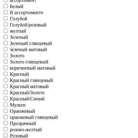
ассортимент
Белый
В ассортименте
Голубой
Голубой/розовый
желтый
Зеленый
Зеленый глянцевый
зеленый матовый
Золото
Золото глянцевый
коричневый матовый
Красный
Красный глянцевый
Красный матовый
Красный/Золото
Красный/Синий
Мульти
Оранжевый
оранжевый глянцевый
Прозрачный
розово-желтый
Розовый