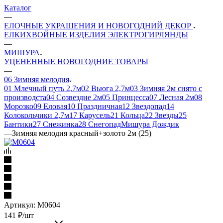
Каталог
—
ЕЛОЧНЫЕ УКРАШЕНИЯ И НОВОГОДНИЙ ДЕКОР
ЕЛКИ
ХВОЙНЫЕ ИЗДЕЛИЯ
ЭЛЕКТРОГИРЛЯНДЫ
—
МИШУРА
УЦЕНЕННЫЕ НОВОГОДНИЕ ТОВАРЫ
—
06 Зимняя мелодия
01 Млечный путь 2,7м
02 Вьюга 2,7м
03 Зимняя 2м снято с
производста
04 Созвездие 2м
05 Принцесса
07 Лесная 2м
08
Морозко
09 Еловая
10 Праздничная
12 Звездопад
14
Колокольчики 2,7м
17 Карусель
21 Кольца
22 Звезды
25
Бантики
27 Снежинка
28 Снегопад
Мишура Дождик
—
Зимняя мелодия красный+золото 2м (25)
Артикул:
М0604
141
₽
/шт