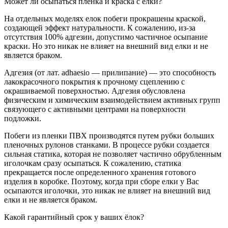
Может ли осыпаться пленка и краска с елки?
На отдельных моделях елок побеги прокрашены краской,
создающей эффект натуральности. К сожалению, из-за
отсутствия 100% адгезии, допустимо частичное осыпание
краски. Но это никак не влияет на внешний вид елки и не
является браком.
Адгезия (от лат. adhaesio — прилипание) — это способность
лакокрасочного покрытия к прочному сцеплению с
окрашиваемой поверхностью. Адгезия обусловлена
физическим и химическим взаимодействием активных групп
связующего с активными центрами на поверхности
подложки.
Побеги из пленки ПВХ производятся путем рубки больших
пленочных рулонов станками. В процессе рубки создается
сильная статика, которая не позволяет частично обрубленным
иголочкам сразу осыпаться. К сожалению, статика
прекращается после определенного хранения готового
изделия в коробке. Поэтому, когда при сборе елки у Вас
осыпаются иголочки, это никак не влияет на внешний вид
елки и не является браком.
Какой гарантийный срок у ваших ёлок?