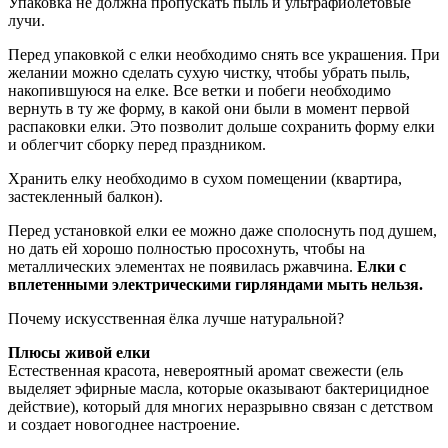
Упаковка не должна пропускать пыль и ультрафиолетовые
лучи.
Перед упаковкой с елки необходимо снять все украшения. При
желании можно сделать сухую чистку, чтобы убрать пыль,
накопившуюся на елке. Все ветки и побеги необходимо
вернуть в ту же форму, в какой они были в момент первой
распаковки елки. Это позволит дольше сохранить форму елки
и облегчит сборку перед праздником.
Хранить елку необходимо в сухом помещении (квартира,
застекленный балкон).
Перед установкой елки ее можно даже сполоснуть под душем,
но дать ей хорошо полностью просохнуть, чтобы на
металлических элементах не появилась ржавчина.
Елки с
вплетенными электрическими гирляндами мыть нельзя.
Почему искусственная ёлка лучше натуральной?
Плюсы живой елки
Естественная красота, невероятный аромат свежести (ель
выделяет эфирные масла, которые оказывают бактерицидное
действие), который для многих неразрывно связан с детством
и создает новогоднее настроение.