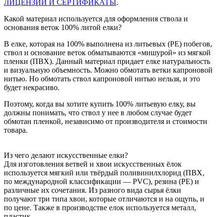
ЛИЦЕНЗИИ И СЕРТИФИКАТЫ
.
Какой материал используется для оформления ствола и
основания веток 100% литой елки?
В елке, которая на 100% выполнена из литьевых (РЕ) побегов,
ствол и основание веток обматываются «мишурой» из мягкой
пленки (ПВХ). Данный материал придает елке натуральность
и визуальную объемность. Можно обмотать ветки капроновой
нитью. Но обмотать ствол капроновой нитью нельзя, и это
будет некрасиво.
Поэтому, когда вы хотите купить 100% литьевую елку, вы
должны понимать, что ствол у нее в любом случае будет
обмотан пленкой, независимо от производителя и стоимости
товара.
Из чего делают искусственные елки?
Для изготовления ветвей и хвои искусственных ёлок
используется мягкий или твёрдый поливинилхлорид (ПВХ,
по международной классификации — PVC), резина (РЕ) и
различные их сочетания. Из разного вида сырья ёлки
получают три типа хвои, которые отличаются и на ощупь, и
по цене. Также в производстве елок используется металл,
пластик.