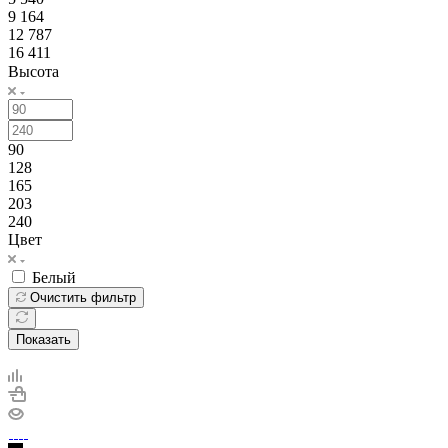
9 164
12 787
16 411
Высота
90
128
165
203
240
Цвет
Белый
Очистить фильтр
Показать