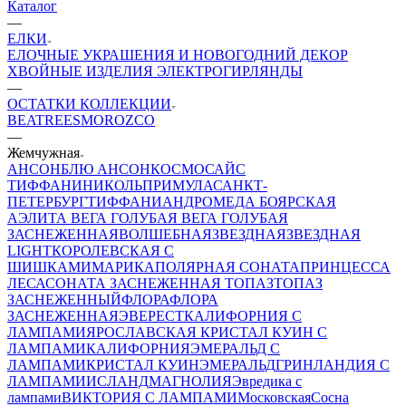
Каталог
—
ЕЛКИ
ЕЛОЧНЫЕ УКРАШЕНИЯ И НОВОГОДНИЙ ДЕКОР
ХВОЙНЫЕ ИЗДЕЛИЯ
ЭЛЕКТРОГИРЛЯНДЫ
—
ОСТАТКИ КОЛЛЕКЦИИ
BEATREES
MOROZCO
—
Жемчужная
АНСОН
БЛЮ АНСОН
КОСМОС
АЙС
ТИФФАНИ
НИКОЛЬ
ПРИМУЛА
САНКТ-
ПЕТЕРБУРГ
ТИФФАНИ
АНДРОМЕДА
БОЯРСКАЯ
АЭЛИТА
ВЕГА ГОЛУБАЯ
ВЕГА ГОЛУБАЯ
ЗАСНЕЖЕННАЯ
ВОЛШЕБНАЯ
ЗВЕЗДНАЯ
ЗВЕЗДНАЯ
LIGHT
КОРОЛЕВСКАЯ С
ШИШКАМИ
МАРИКА
ПОЛЯРНАЯ
СОНАТА
ПРИНЦЕССА
ЛЕСА
СОНАТА ЗАСНЕЖЕННАЯ
ТОПАЗ
ТОПАЗ
ЗАСНЕЖЕННЫЙ
ФЛОРА
ФЛОРА
ЗАСНЕЖЕННАЯ
ЭВЕРЕСТ
КАЛИФОРНИЯ С
ЛАМПАМИ
ЯРОСЛАВСКАЯ
КРИСТАЛ КУИН С
ЛАМПАМИ
КАЛИФОРНИЯ
ЭМЕРАЛЬД С
ЛАМПАМИ
КРИСТАЛ КУИН
ЭМЕРАЛЬД
ГРИНЛАНДИЯ С
ЛАМПАМИ
ИСЛАНД
МАГНОЛИЯ
Эвредика с
лампами
ВИКТОРИЯ С ЛАМПАМИ
Московская
Сосна