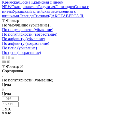
Крымская
Сосна Крымская с инеем
NEW
Скандинавская
Радужная
Лапландия
Сказка с
инеем
Уральская
Балтийская заснеженная с
шишками
Легенда
Снежная
ДАКОТА
ВЕРСАЛЬ
Фильтр
По умолчанию (убывание)
По популярности (убывание)
По популярности (возрастание)
По алфавиту (убывание)
По алфавиту (возрастание)
По цене (убывание)
По цене (возрастание)
Фильтр
Сортировка
По популярности (убывание)
Цена
Цена
1 916
5 540