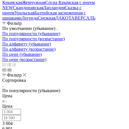
Крымская
Жемчужная
Сосна Крымская с инеем
NEW
Скандинавская
Лапландия
Сказка с
инеем
Уральская
Балтийская заснеженная с
шишками
Легенда
Снежная
ДАКОТА
ВЕРСАЛЬ
Фильтр
По умолчанию (убывание)
По популярности (убывание)
По популярности (возрастание)
По алфавиту (убывание)
По алфавиту (возрастание)
По цене (убывание)
По цене (возрастание)
Фильтр
Сортировка
По популярности (убывание)
Цена
Цена
3 004
6 901