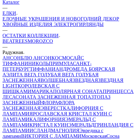
Каталог
—
ЕЛКИ
ЕЛОЧНЫЕ УКРАШЕНИЯ И НОВОГОДНИЙ ДЕКОР
ХВОЙНЫЕ ИЗДЕЛИЯ
ЭЛЕКТРОГИРЛЯНДЫ
—
ОСТАТКИ КОЛЛЕКЦИИ
BEATREES
MOROZCO
—
Радужная
АНСОН
БЛЮ АНСОН
КОСМОС
АЙС
ТИФФАНИ
НИКОЛЬ
ПРИМУЛА
САНКТ-
ПЕТЕРБУРГ
ТИФФАНИ
АНДРОМЕДА
БОЯРСКАЯ
АЭЛИТА
ВЕГА ГОЛУБАЯ
ВЕГА ГОЛУБАЯ
ЗАСНЕЖЕННАЯ
ВОЛШЕБНАЯ
ЗВЕЗДНАЯ
ЗВЕЗДНАЯ
LIGHT
КОРОЛЕВСКАЯ С
ШИШКАМИ
МАРИКА
ПОЛЯРНАЯ
СОНАТА
ПРИНЦЕССА
ЛЕСА
СОНАТА ЗАСНЕЖЕННАЯ
ТОПАЗ
ТОПАЗ
ЗАСНЕЖЕННЫЙ
ФЛОРА
ФЛОРА
ЗАСНЕЖЕННАЯ
ЭВЕРЕСТ
КАЛИФОРНИЯ С
ЛАМПАМИ
ЯРОСЛАВСКАЯ
КРИСТАЛ КУИН С
ЛАМПАМИ
КАЛИФОРНИЯ
ЭМЕРАЛЬД С
ЛАМПАМИ
КРИСТАЛ КУИН
ЭМЕРАЛЬД
ГРИНЛАНДИЯ С
ЛАМПАМИ
ИСЛАНД
МАГНОЛИЯ
Эвредика с
лампами
ВИКТОРИЯ С ЛАМПАМИ
Московская
Сосна