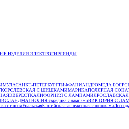
ЫЕ ИЗДЕЛИЯ
ЭЛЕКТРОГИРЛЯНДЫ
ИМУЛА
САНКТ-ПЕТЕРБУРГ
ТИФФАНИ
АНДРОМЕДА
БОЯРС
T
КОРОЛЕВСКАЯ С ШИШКАМИ
МАРИКА
ПОЛЯРНАЯ
СОНА
ННАЯ
ЭВЕРЕСТ
КАЛИФОРНИЯ С ЛАМПАМИ
ЯРОСЛАВСКА
И
ИСЛАНД
МАГНОЛИЯ
Эвредика с лампами
ВИКТОРИЯ С ЛА
зка с инеем
Уральская
Балтийская заснеженная с шишками
Легенд