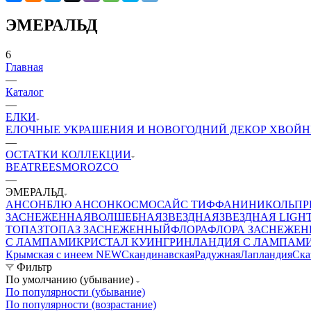
ЭМЕРАЛЬД
6
Главная
—
Каталог
—
ЕЛКИ
ЕЛОЧНЫЕ УКРАШЕНИЯ И НОВОГОДНИЙ ДЕКОР
ХВОЙН
—
ОСТАТКИ КОЛЛЕКЦИИ
BEATREES
MOROZCO
—
ЭМЕРАЛЬД
АНСОН
БЛЮ АНСОН
КОСМОС
АЙС ТИФФАНИ
НИКОЛЬ
ПР
ЗАСНЕЖЕННАЯ
ВОЛШЕБНАЯ
ЗВЕЗДНАЯ
ЗВЕЗДНАЯ LIGH
ТОПАЗ
ТОПАЗ ЗАСНЕЖЕННЫЙ
ФЛОРА
ФЛОРА ЗАСНЕЖЕ
С ЛАМПАМИ
КРИСТАЛ КУИН
ГРИНЛАНДИЯ С ЛАМПАМ
Крымская с инеем NEW
Скандинавская
Радужная
Лапландия
Ска
Фильтр
По умолчанию (убывание)
По популярности (убывание)
По популярности (возрастание)