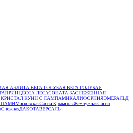
КАЯ
АЭЛИТА
ВЕГА ГОЛУБАЯ
ВЕГА ГОЛУБАЯ
ТА
ПРИНЦЕССА ЛЕСА
СОНАТА ЗАСНЕЖЕННАЯ
Я
КРИСТАЛ КУИН С ЛАМПАМИ
КАЛИФОРНИЯ
ЭМЕРАЛЬД
МПАМИ
Московская
Сосна Крымская
Жемчужная
Сосна
а
Снежная
ДАКОТА
ВЕРСАЛЬ