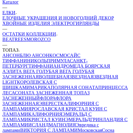
Каталог
—
ЕЛКИ
ЕЛОЧНЫЕ УКРАШЕНИЯ И НОВОГОДНИЙ ДЕКОР
ХВОЙНЫЕ ИЗДЕЛИЯ
ЭЛЕКТРОГИРЛЯНДЫ
—
ОСТАТКИ КОЛЛЕКЦИИ
BEATREES
MOROZCO
—
ТОПАЗ
АНСОН
БЛЮ АНСОН
КОСМОС
АЙС
ТИФФАНИ
НИКОЛЬ
ПРИМУЛА
САНКТ-
ПЕТЕРБУРГ
ТИФФАНИ
АНДРОМЕДА
БОЯРСКАЯ
АЭЛИТА
ВЕГА ГОЛУБАЯ
ВЕГА ГОЛУБАЯ
ЗАСНЕЖЕННАЯ
ВОЛШЕБНАЯ
ЗВЕЗДНАЯ
ЗВЕЗДНАЯ
LIGHT
КОРОЛЕВСКАЯ С
ШИШКАМИ
МАРИКА
ПОЛЯРНАЯ
СОНАТА
ПРИНЦЕССА
ЛЕСА
СОНАТА ЗАСНЕЖЕННАЯ
ТОПАЗ
ЗАСНЕЖЕННЫЙ
ФЛОРА
ФЛОРА
ЗАСНЕЖЕННАЯ
ЭВЕРЕСТ
КАЛИФОРНИЯ С
ЛАМПАМИ
ЯРОСЛАВСКАЯ
КРИСТАЛ КУИН С
ЛАМПАМИ
КАЛИФОРНИЯ
ЭМЕРАЛЬД С
ЛАМПАМИ
КРИСТАЛ КУИН
ЭМЕРАЛЬД
ГРИНЛАНДИЯ С
ЛАМПАМИ
ИСЛАНД
МАГНОЛИЯ
Эвредика с
лампами
ВИКТОРИЯ С ЛАМПАМИ
Московская
Сосна