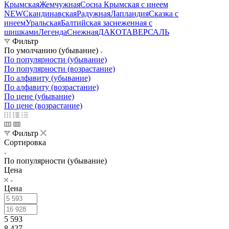
Крымская
Жемчужная
Сосна Крымская с инеем
NEW
Скандинавская
Радужная
Лапландия
Сказка с
инеем
Уральская
Балтийская заснеженная с
шишками
Легенда
Снежная
ДАКОТА
ВЕРСАЛЬ
Фильтр
По умолчанию (убывание)
По популярности (убывание)
По популярности (возрастание)
По алфавиту (убывание)
По алфавиту (возрастание)
По цене (убывание)
По цене (возрастание)
Фильтр
Сортировка
По популярности (убывание)
Цена
Цена
5 593
8 427