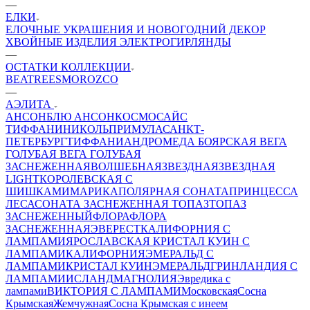
—
ЕЛКИ
ЕЛОЧНЫЕ УКРАШЕНИЯ И НОВОГОДНИЙ ДЕКОР
ХВОЙНЫЕ ИЗДЕЛИЯ
ЭЛЕКТРОГИРЛЯНДЫ
—
ОСТАТКИ КОЛЛЕКЦИИ
BEATREES
MOROZCO
—
АЭЛИТА
АНСОН
БЛЮ АНСОН
КОСМОС
АЙС
ТИФФАНИ
НИКОЛЬ
ПРИМУЛА
САНКТ-
ПЕТЕРБУРГ
ТИФФАНИ
АНДРОМЕДА
БОЯРСКАЯ
ВЕГА
ГОЛУБАЯ
ВЕГА ГОЛУБАЯ
ЗАСНЕЖЕННАЯ
ВОЛШЕБНАЯ
ЗВЕЗДНАЯ
ЗВЕЗДНАЯ
LIGHT
КОРОЛЕВСКАЯ С
ШИШКАМИ
МАРИКА
ПОЛЯРНАЯ
СОНАТА
ПРИНЦЕССА
ЛЕСА
СОНАТА ЗАСНЕЖЕННАЯ
ТОПАЗ
ТОПАЗ
ЗАСНЕЖЕННЫЙ
ФЛОРА
ФЛОРА
ЗАСНЕЖЕННАЯ
ЭВЕРЕСТ
КАЛИФОРНИЯ С
ЛАМПАМИ
ЯРОСЛАВСКАЯ
КРИСТАЛ КУИН С
ЛАМПАМИ
КАЛИФОРНИЯ
ЭМЕРАЛЬД С
ЛАМПАМИ
КРИСТАЛ КУИН
ЭМЕРАЛЬД
ГРИНЛАНДИЯ С
ЛАМПАМИ
ИСЛАНД
МАГНОЛИЯ
Эвредика с
лампами
ВИКТОРИЯ С ЛАМПАМИ
Московская
Сосна
Крымская
Жемчужная
Сосна Крымская с инеем