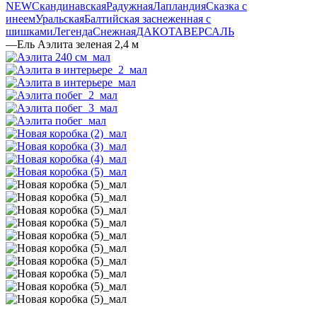
NEW
Скандинавская
Радужная
Лапландия
Сказка с
инеем
Уральская
Балтийская заснеженная с
шишками
Легенда
Снежная
ДАКОТА
ВЕРСАЛЬ
—
Ель Аэлита зеленая 2,4 м