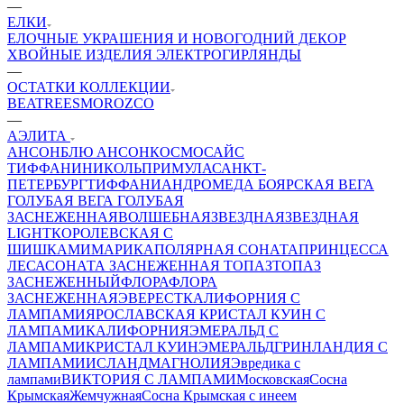
—
ЕЛКИ
ЕЛОЧНЫЕ УКРАШЕНИЯ И НОВОГОДНИЙ ДЕКОР
ХВОЙНЫЕ ИЗДЕЛИЯ
ЭЛЕКТРОГИРЛЯНДЫ
—
ОСТАТКИ КОЛЛЕКЦИИ
BEATREES
MOROZCO
—
АЭЛИТА
АНСОН
БЛЮ АНСОН
КОСМОС
АЙС
ТИФФАНИ
НИКОЛЬ
ПРИМУЛА
САНКТ-
ПЕТЕРБУРГ
ТИФФАНИ
АНДРОМЕДА
БОЯРСКАЯ
ВЕГА
ГОЛУБАЯ
ВЕГА ГОЛУБАЯ
ЗАСНЕЖЕННАЯ
ВОЛШЕБНАЯ
ЗВЕЗДНАЯ
ЗВЕЗДНАЯ
LIGHT
КОРОЛЕВСКАЯ С
ШИШКАМИ
МАРИКА
ПОЛЯРНАЯ
СОНАТА
ПРИНЦЕССА
ЛЕСА
СОНАТА ЗАСНЕЖЕННАЯ
ТОПАЗ
ТОПАЗ
ЗАСНЕЖЕННЫЙ
ФЛОРА
ФЛОРА
ЗАСНЕЖЕННАЯ
ЭВЕРЕСТ
КАЛИФОРНИЯ С
ЛАМПАМИ
ЯРОСЛАВСКАЯ
КРИСТАЛ КУИН С
ЛАМПАМИ
КАЛИФОРНИЯ
ЭМЕРАЛЬД С
ЛАМПАМИ
КРИСТАЛ КУИН
ЭМЕРАЛЬД
ГРИНЛАНДИЯ С
ЛАМПАМИ
ИСЛАНД
МАГНОЛИЯ
Эвредика с
лампами
ВИКТОРИЯ С ЛАМПАМИ
Московская
Сосна
Крымская
Жемчужная
Сосна Крымская с инеем