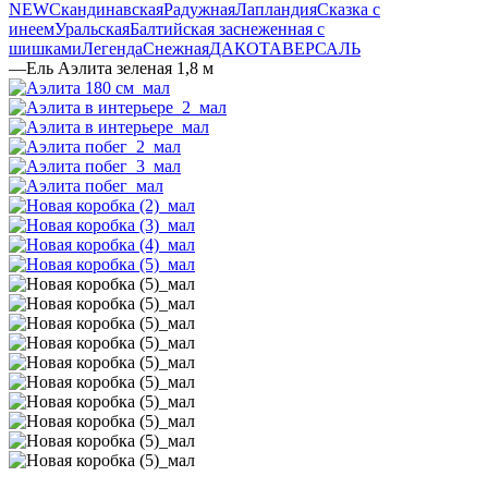
NEW
Скандинавская
Радужная
Лапландия
Сказка с
инеем
Уральская
Балтийская заснеженная с
шишками
Легенда
Снежная
ДАКОТА
ВЕРСАЛЬ
—
Ель Аэлита зеленая 1,8 м