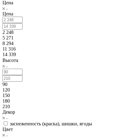
Цена
Цена
2 248
5 271
8 294
11 316
14 339
Высота
90
120
150
180
210
Декор
заснеженность (краска), шишки, ягоды
Цвет