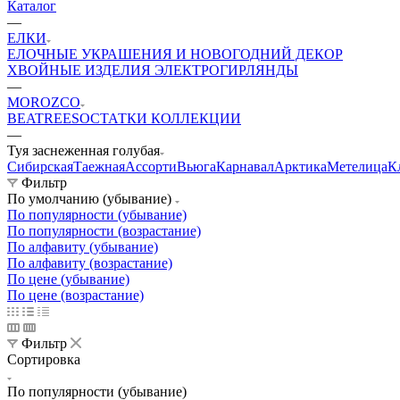
Каталог
—
ЕЛКИ
ЕЛОЧНЫЕ УКРАШЕНИЯ И НОВОГОДНИЙ ДЕКОР
ХВОЙНЫЕ ИЗДЕЛИЯ
ЭЛЕКТРОГИРЛЯНДЫ
—
MOROZCO
BEATREES
ОСТАТКИ КОЛЛЕКЦИИ
—
Туя заснеженная голубая
Сибирская
Таежная
Ассорти
Вьюга
Карнавал
Арктика
Метелица
К
Фильтр
По умолчанию (убывание)
По популярности (убывание)
По популярности (возрастание)
По алфавиту (убывание)
По алфавиту (возрастание)
По цене (убывание)
По цене (возрастание)
Фильтр
Сортировка
По популярности (убывание)