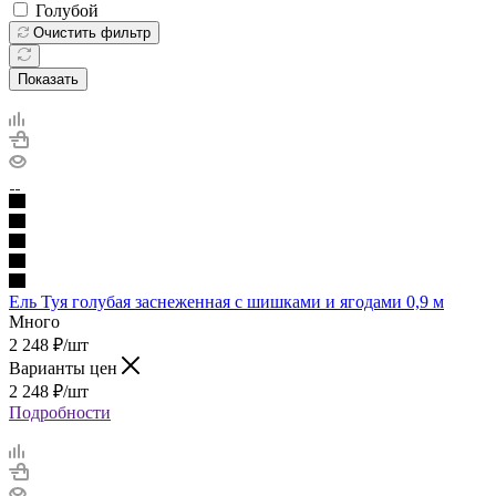
Голубой
Очистить фильтр
Показать
Ель Туя голубая заснеженная с шишками и ягодами 0,9 м
Много
2 248
₽
/шт
Варианты цен
2 248
₽
/шт
Подробности