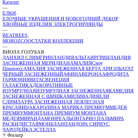
Каталог
—
ЕЛКИ
ЕЛОЧНЫЕ УКРАШЕНИЯ И НОВОГОДНИЙ ДЕКОР
ХВОЙНЫЕ ИЗДЕЛИЯ
ЭЛЕКТРОГИРЛЯНДЫ
—
BEATREES
MOROZCO
ОСТАТКИ КОЛЛЕКЦИИ
—
ВИОЛА ГОЛУБАЯ
ДАНХИЛ СЛИМ
ГРИНЛАНДИЯ
АЛЬТАИР
ГРИНЛАНДИЯ
ЗАСНЕЖЕННАЯ
МЕРИДИАН
АМАЛИЯ
Сноу
Принцесс
АМАЛИЯ ЗАСНЕЖЕННАЯ
БЕРТА
АРИЭЛЬ
АГАТ
ЧЕРНЫЙ ЗАСНЕЖЕННЫЙ
АФИНА
ВЕРОНА
АФРОДИТА
ГАРМОНИЯ
ВЕГАС
ВЕНЕЦИЯ
ГАЛАКТИКА
ДЕКОРАТИВНЫЕ
ИЗУМРУДНАЯ
ИЗУМРУДНАЯ ЗАСНЕЖЕННАЯ
КАМЕЛИЯ
ЗАСНЕЖЕННАЯ С ШИШКАМИ
ЛИВАДИЯ
ЕЛИ
СЛИМ
ЛАУРА ЗАСНЕЖЕННАЯ
ЛЕЯ
ЛЕСНАЯ
КРАСАВИЦА
КАРОЛИНА
МАРИКА ПРЕМИУМ
МЕДЕЯ
ПРЕМИУМ
МОНТАНА ПРЕМИУМ
МОНТАНА
МЕДЕЯ
МИРАНДА
МОНРЕАЛЬ
ОНТАРИО
ПАЛЬМИРА
РАСКИДИСТАЯ
МОНБЛАН
ПАНДОРА
СИРИУС
ЧАРОДЕЙКА
ЭСТЕЛЛА
Фильтр