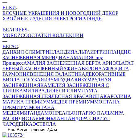
—
ЕЛКИ
ЕЛОЧНЫЕ УКРАШЕНИЯ И НОВОГОДНИЙ ДЕКОР
ХВОЙНЫЕ ИЗДЕЛИЯ
ЭЛЕКТРОГИРЛЯНДЫ
—
BEATREES
MOROZCO
ОСТАТКИ КОЛЛЕКЦИИ
—
ВЕГАС
ДАНХИЛ СЛИМ
ГРИНЛАНДИЯ
АЛЬТАИР
ГРИНЛАНДИЯ
ЗАСНЕЖЕННАЯ
МЕРИДИАН
АМАЛИЯ
Сноу
Принцесс
АМАЛИЯ ЗАСНЕЖЕННАЯ
БЕРТА
АРИЭЛЬ
АГАТ
ЧЕРНЫЙ ЗАСНЕЖЕННЫЙ
АФИНА
ВЕРОНА
АФРОДИТА
ГАРМОНИЯ
ВЕНЕЦИЯ
ГАЛАКТИКА
ДЕКОРАТИВНЫЕ
ВИОЛА ГОЛУБАЯ
ИЗУМРУДНАЯ
ИЗУМРУДНАЯ
ЗАСНЕЖЕННАЯ
КАМЕЛИЯ ЗАСНЕЖЕННАЯ С
ШИШКАМИ
ЛИВАДИЯ
ЕЛИ СЛИМ
ЛАУРА
ЗАСНЕЖЕННАЯ
ЛЕЯ
ЛЕСНАЯ КРАСАВИЦА
КАРОЛИНА
МАРИКА ПРЕМИУМ
МЕДЕЯ ПРЕМИУМ
МОНТАНА
ПРЕМИУМ
МОНТАНА
МЕДЕЯ
МИРАНДА
МОНРЕАЛЬ
ОНТАРИО
ПАЛЬМИРА
РАСКИДИСТАЯ
МОНБЛАН
ПАНДОРА
СИРИУС
ЧАРОДЕЙКА
ЭСТЕЛЛА
—
Ель Вегас зеленая 2,4 м