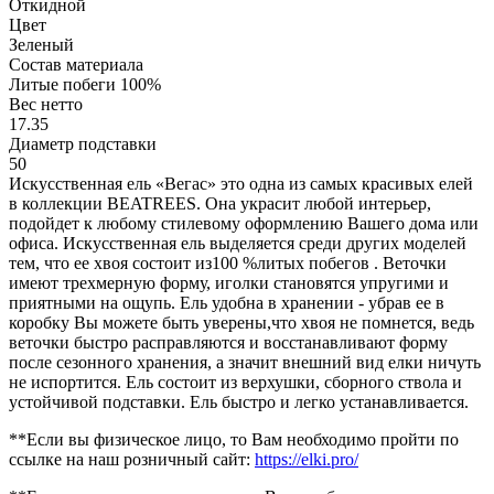
Откидной
Цвет
Зеленый
Состав материала
Литые побеги 100%
Вес нетто
17.35
Диаметр подставки
50
Искусственная ель «Вегас» это одна из самых красивых елей
в коллекции BEATREES. Она украсит любой интерьер,
подойдет к любому стилевому оформлению Вашего дома или
офиса. Искусственная ель выделяется среди других моделей
тем, что ее хвоя состоит из100 %литых побегов . Веточки
имеют трехмерную форму, иголки становятся упругими и
приятными на ощупь. Ель удобна в хранении - убрав ее в
коробку Вы можете быть уверены,что хвоя не помнется, ведь
веточки быстро расправляются и восстанавливают форму
после сезонного хранения, а значит внешний вид елки ничуть
не испортится. Ель состоит из верхушки, сборного ствола и
устойчивой подставки. Ель быстро и легко устанавливается.
**Если вы физическое лицо, то Вам необходимо пройти по
ссылке на наш розничный сайт:
https://elki.pro/