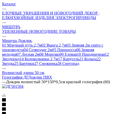
Каталог
—
ЕЛОЧНЫЕ УКРАШЕНИЯ И НОВОГОДНИЙ ДЕКОР
ЕЛКИ
ХВОЙНЫЕ ИЗДЕЛИЯ
ЭЛЕКТРОГИРЛЯНДЫ
—
МИШУРА
УЦЕНЕННЫЕ НОВОГОДНИЕ ТОВАРЫ
—
Мишура Дождик
01 Млечный путь 2,7м
02 Вьюга 2,7м
03 Зимняя 2м снято с
производста
04 Созвездие 2м
05 Принцесса
06 Зимняя
мелодия
07 Лесная 2м
08 Морозко
09 Еловая
10 Праздничная
12
Звездопад
14 Колокольчики 2,7м
17 Карусель
21 Кольца
22
Звезды
25 Бантики
27 Снежинка
28 Снегопад
—
Волнистый длина 50 см
Голография ДГ
Дождик ПВХ
—
Дождик волнистый 50*150*0,5см красный голография (60)