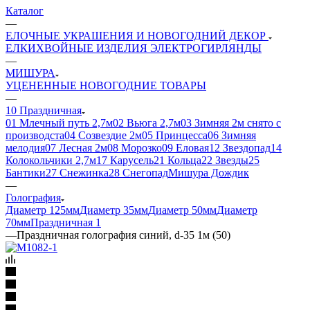
Каталог
—
ЕЛОЧНЫЕ УКРАШЕНИЯ И НОВОГОДНИЙ ДЕКОР
ЕЛКИ
ХВОЙНЫЕ ИЗДЕЛИЯ
ЭЛЕКТРОГИРЛЯНДЫ
—
МИШУРА
УЦЕНЕННЫЕ НОВОГОДНИЕ ТОВАРЫ
—
10 Праздничная
01 Млечный путь 2,7м
02 Вьюга 2,7м
03 Зимняя 2м снято с
производста
04 Созвездие 2м
05 Принцесса
06 Зимняя
мелодия
07 Лесная 2м
08 Морозко
09 Еловая
12 Звездопад
14
Колокольчики 2,7м
17 Карусель
21 Кольца
22 Звезды
25
Бантики
27 Снежинка
28 Снегопад
Мишура Дождик
—
Голография
Диаметр 125мм
Диаметр 35мм
Диаметр 50мм
Диаметр
70мм
Праздничная 1
—
Праздничная голография синий, d-35 1м (50)