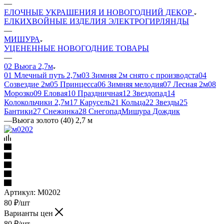
—
ЕЛОЧНЫЕ УКРАШЕНИЯ И НОВОГОДНИЙ ДЕКОР
ЕЛКИ
ХВОЙНЫЕ ИЗДЕЛИЯ
ЭЛЕКТРОГИРЛЯНДЫ
—
МИШУРА
УЦЕНЕННЫЕ НОВОГОДНИЕ ТОВАРЫ
—
02 Вьюга 2,7м
01 Млечный путь 2,7м
03 Зимняя 2м снято с производста
04
Созвездие 2м
05 Принцесса
06 Зимняя мелодия
07 Лесная 2м
08
Морозко
09 Еловая
10 Праздничная
12 Звездопад
14
Колокольчики 2,7м
17 Карусель
21 Кольца
22 Звезды
25
Бантики
27 Снежинка
28 Снегопад
Мишура Дождик
—
Вьюга золото (40) 2,7 м
Артикул:
М0202
80
₽
/шт
Варианты цен
80
₽
/шт