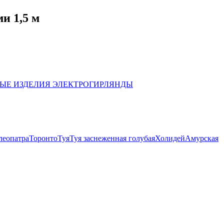
и 1,5 м
ЫЕ ИЗДЕЛИЯ
ЭЛЕКТРОГИРЛЯНДЫ
леопатра
Торонто
Туя
Туя заснеженная голубая
Холидей
Амурская