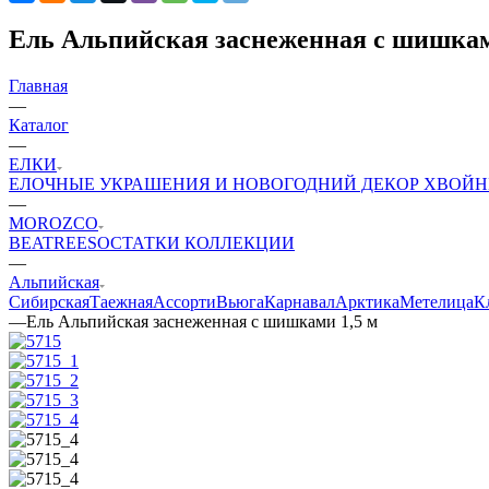
Ель Альпийская заснеженная с шишкам
Главная
—
Каталог
—
ЕЛКИ
ЕЛОЧНЫЕ УКРАШЕНИЯ И НОВОГОДНИЙ ДЕКОР
ХВОЙН
—
MOROZCO
BEATREES
ОСТАТКИ КОЛЛЕКЦИИ
—
Альпийская
Сибирская
Таежная
Ассорти
Вьюга
Карнавал
Арктика
Метелица
К
—
Ель Альпийская заснеженная с шишками 1,5 м